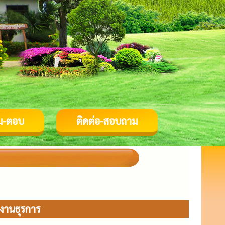
ม-ตอบ
ติดต่อ-สอบถาม
กงานธุรการ