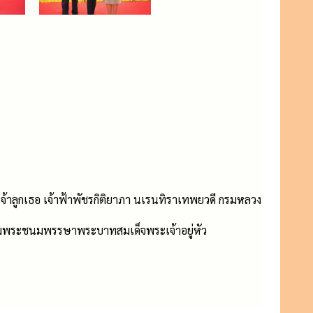
้าลูกเธอ เจ้าฟ้าพัชรกิติยาภา นเรนทิราเทพยวดี กรมหลวง
ฉลิมพระชนมพรรษาพระบาทสมเด็จพระเจ้าอยู่หัว