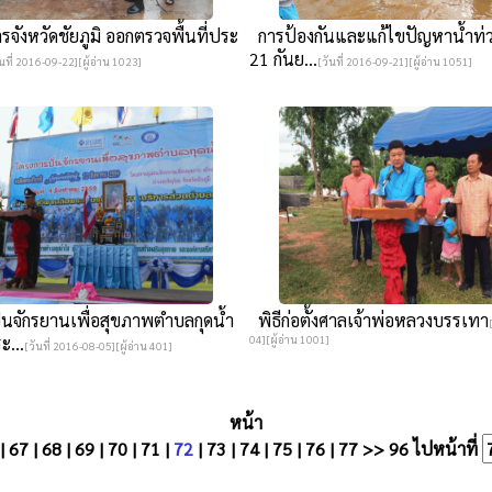
รจังหวัดชัยภูมิ ออกตรวจพื้นที่ประ
การป้องกันและแก้ไขปัญหาน้ำท่วม 
21 กันย...
ันที่ 2016-09-22][ผู้อ่าน 1023]
[วันที่ 2016-09-21][ผู้อ่าน 1051]
่นจักรยานเพื่อสุขภาพตำบลกุดน้ำ
พิธีก่อตั้งศาลเจ้าพ่อหลวงบรรเทา
ะ...
04][ผู้อ่าน 1001]
[วันที่ 2016-08-05][ผู้อ่าน 401]
หน้า
|
67
|
68
|
69
|
70
|
71
|
72
|
73
|
74
|
75
|
76
|
77
>>
96
ไปหน้าที่